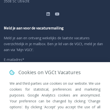
3508 SC Utrecht
Meld je aan voor de vacaturemailing
Meld je aan en ontvang wekelijks de laatste vacatures
overzichtelijk in je mailbox. Ben je lid van de VGCt, meld je dan
aan via 'Mijn VGCt'.
E-mailadres*
Cookies on VGCt Vacatures
Ik ga akkoord met de
privacyvoorwaarden
We and third-parties use cookies on our website. We use
cookies for statistical, preferences and marketing
purposes. Google Analytics cookies are anonymized.
Your preference can be changed by clicking 'Change
options'. By clicking 'Accept' you accept the use of all