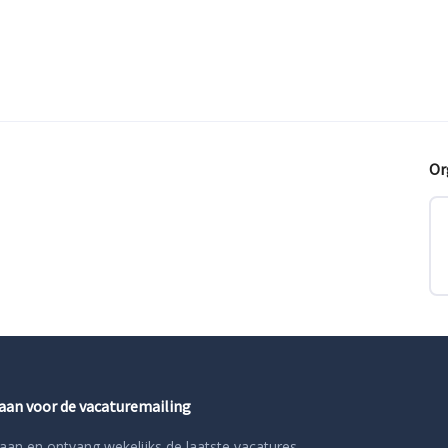
Or
 aan voor de vacaturemailing
aan en ontvang wekelijks de laatste vacatures