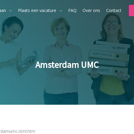
aan
Plaats een vacature
FAQ
Over ons
Contact
Amsterdam UMC
rdamumc.nl/nl.htm