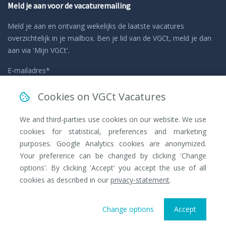
Meld je aan voor de vacaturemailing
Meld je aan en ontvang wekelijks de laatste vacatures
overzichtelijk in je mailbox. Ben je lid van de VGCt, meld je dan
aan via 'Mijn VGCt'.
E-mailadres*
Cookies on VGCt Vacatures
Ik ga akkoord met de
privacyvoorwaarden
We and third-parties use cookies on our website. We use
cookies for statistical, preferences and marketing
purposes. Google Analytics cookies are anonymized.
Your preference can be changed by clicking 'Change
options'. By clicking 'Accept' you accept the use of all
cookies as described in our
privacy-statement
.
Change options
Accept
© 2024 VGCt Vacatures. Alle rechten voorbehouden.